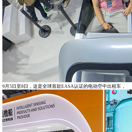
9月5日至8日，这是全球首款EASA认证的电动空中出租车，