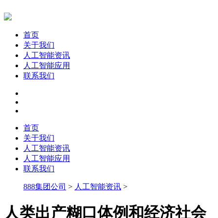
首页
关于我们
人工智能资讯
人工智能应用
联系我们
首页
关于我们
人工智能资讯
人工智能应用
联系我们
888集团公司
>
人工智能资讯
>
人类出产糊口体例和经济社会