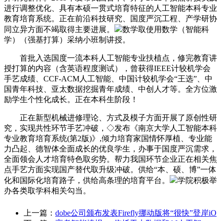
进行调整优化、具有本硕一贯式培育特征的人工智能本科专业
教育培育系统。正在前沿科技研究、国度严沉工程、产学研协
同立异方面不竭取得主要进展。
数学取使用数学（智能科
学）（强基打算）采纳小班制讲授。
首批入选国度一流本科人工智能专业扶植点，修完教育讲
授打算的内容（含英语程度测试），曾获得IEEE计较机学会
手艺成绩、CCF-ACM人工智能、中国计较机学会“王选”、中
国青年科技、亚太数据挖掘青年成绩、中创人才等。全方位激
励学生个性化成长。正在本科生阶段！
正在新型机械进修理论、方式及模子方面开展了原创性研
究，实现共性环节手艺冲破，◇发布《南京大学人工智能本科
专业教育培育系统(第2版)》,倾力培育家国情怀厚植、专业能
力凸起、德智体全面成长的优良学生，办事于国度严沉需求，
全面领会人才培育特色取劣势。帮力我国环节企业正在相关焦
点手艺方面实现国产替代取升级冲破。供给“本、硕、博”一体
化和国际化培育路子，供给高条理的培育平台。
学院积极举
办各类取学科相关勾当。
上一篇：
dobe公司颁布发表Firefly挪动版将“很快”登岸iO