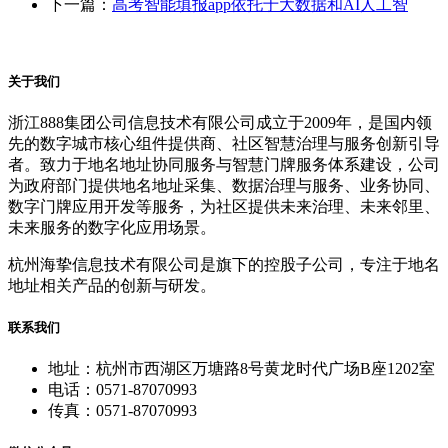
下一篇：
高考智能填报app依托于大数据和AI人工智
关于我们
浙江888集团公司信息技术有限公司成立于2009年，是国内领
先的数字城市核心组件提供商、社区智慧治理与服务创新引导
者。致力于地名地址协同服务与智慧门牌服务体系建设，公司
为政府部门提供地名地址采集、数据治理与服务、业务协同、
数字门牌应用开发等服务，为社区提供未来治理、未来邻里、
未来服务的数字化应用场景。
杭州海挚信息技术有限公司是旗下的控股子公司，专注于地名
地址相关产品的创新与研发。
联系我们
地址：杭州市西湖区万塘路8号黄龙时代广场B座1202室
电话：0571-87070993
传真：0571-87070993