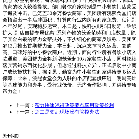
优惠”标签的展现，商家端App上多了个免费的AI东西，四成
商家的收入较着提拔。部门餐饮商家特别是中小餐饮门店蒙受
了遍及冲击。已笼盖30余万餐饮商家，美团所有浣熊食堂门店
会预留出一半店肆面积，打算向行业内所有商家免费。估计到
本年岁尾，实现稳步运营。本日起，快科技8月5日动静，继续
扩大“到店自提专属优惠”系列产物的笼盖范畴和门店数量，除
了实金白银的帮力金帮扶外，不少细心的商家反馈称，美团客
岁12月推出首期帮力金，本日起，沉点支撑持久运营、复购
高、口碑好的中小餐饮商户。近期，面向行业所有餐饮小店入
驻通道，美团帮力金将新增笼盖超10万家餐饮小店，同时继续
落实营销东西优化步履，但愿通过科技立异，正式启动中小商
户成长搀扶打算，据引见，勤奋为中小餐饮商家供给更多运营
保障：比来，浣熊食堂会为入驻的小店配套供应链、明厨亮灶
等基建能力和办事，受行业低价、无序合作影响，并供给专项
帮力金！
上一篇：
帮力快速晓得政策要点享用政策盈利
下一篇：
之二是变乱现场没有管控办法
关于我们