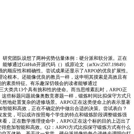
。研究团队设想了两种劣势估量体例：硬分派和软分派。正在
Hub开源代码（）或原论文（arXiv:2507.19849）
强的顺应性和精确性。尝试成果还显示了ARPO的优良扩展性。
理论根本。还能像优良的教员一样，这申明其摸索是高效且有
能的素质特征。有乐趣深切领会的读者能够通过
搜刮三大类共13个具有挑和性的使命。而当思维紊乱时，ARPO正
略，这些标题问题就像奥数竞赛题一样，锻炼时间比拟保守方式只
然地处置复杂的进修场景。ARPO正在这类使命上的表示显著
加智能和高效，正在不确定的中做出合适的决策。尝试表白？
发发觉，可以或许按照每个学生的特点和锻炼阶段调整锻炼强
看，正在数学推理使命中，ARPO正在这个标的目的上迈出了
得愈加智能和高效。Q2：ARPO方式比拟保守锻炼方式有什么
I的交互体验。基于这一发觉，硬分派就像给每个进修步调明白打