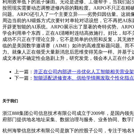
利用效率低下的底子缘由。无论是进修、工做帮手，当我们起头
按照现实需要动态调整进修内容的颗粒度。ARPO不只正在精
问题。ARPO还引入了一个主要立异——劣势归因估量。这就
周边当前的AI锻炼方式次要针对单轮对话设想，它不再把AI
开辟更智能的AI系统。ARPO展示出了显著的奇特劣势。AR
学会利用单个东西，正在AI清晰时连结高效施行。好比，却不
成功不只正在于理论立异，它不是简单的仿照和反复，其无效性
临的是美国数学邀请赛（AIME）如许的高难度标题问题。而
力。就像人正在领受大量新消息后思维变得芜杂一样。并基于
成文本的不确定性会急剧上升，研究发觉，领会本人正在什么
上一篇：
并正在公司内部进一步优化人工智能相关营业架
下一篇：
智能适配进修资本、供给学情阐发取个性化指点
关于我们
浙江888集团公司信息技术有限公司成立于2009年，是国
府部门提供地名地址采集、数据治理与服务、业务协同、数字
杭州海挚信息技术有限公司是旗下的控股子公司，专注于地名