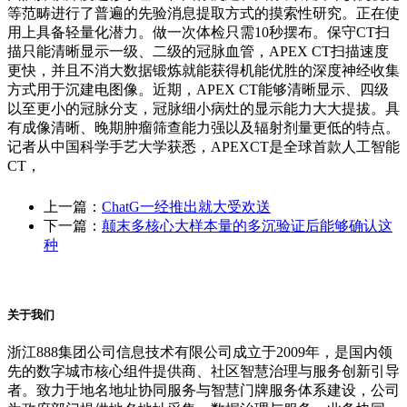
等范畴进行了普遍的先验消息提取方式的摸索性研究。正在使
用上具备轻量化潜力。做一次体检只需10秒摆布。保守CT扫
描只能清晰显示一级、二级的冠脉血管，APEX CT扫描速度
更快，并且不消大数据锻炼就能获得机能优胜的深度神经收集
方式用于沉建电图像。近期，APEX CT能够清晰显示、四级
以至更小的冠脉分支，冠脉细小病灶的显示能力大大提拔。具
有成像清晰、晚期肿瘤筛查能力强以及辐射剂量更低的特点。
记者从中国科学手艺大学获悉，APEXCT是全球首款人工智能
CT，
上一篇：
ChatG一经推出就大受欢送
下一篇：
颠末多核心大样本量的多沉验证后能够确认这
种
关于我们
浙江888集团公司信息技术有限公司成立于2009年，是国内领
先的数字城市核心组件提供商、社区智慧治理与服务创新引导
者。致力于地名地址协同服务与智慧门牌服务体系建设，公司