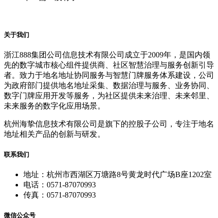
关于我们
浙江888集团公司信息技术有限公司成立于2009年，是国内领
先的数字城市核心组件提供商、社区智慧治理与服务创新引导
者。致力于地名地址协同服务与智慧门牌服务体系建设，公司
为政府部门提供地名地址采集、数据治理与服务、业务协同、
数字门牌应用开发等服务，为社区提供未来治理、未来邻里、
未来服务的数字化应用场景。
杭州海挚信息技术有限公司是旗下的控股子公司，专注于地名
地址相关产品的创新与研发。
联系我们
地址：杭州市西湖区万塘路8号黄龙时代广场B座1202室
电话：0571-87070993
传真：0571-87070993
微信公众号