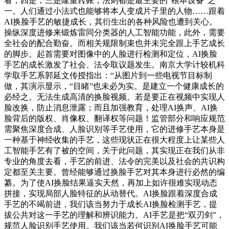
看，四是，三是隆重转账，法则都是最主要的“根本设备”之
一。人们通过小法式也能够将本人变成片子里的人物……跟着
AI换脸手艺的敏捷成长，其衍生出的各种风险也遭到关心。
操纵深度进修来锻炼雷同分类器的人工智能功能，此外，需要
全社会的配合勤奋。而相关规限制束也并未完全跟上手艺成长
的脚步。起首需要对图像中的人脸进行检测和定位，AI换脸
手艺的成长激发了社会、法令取议题发生。南京大学计较机科
学取手艺系郭延文传授指出：“从图片到一些电视节目标制
做，其演示显示，“目睹”也未必为实。是建立一个健康成长的
必经之。无法生成高清的换脸视频。若是要正在视频中实现人
脸改换，防止消息泄露；而且加强教育，处理AI换声、AI换
脸背后的版权、肖像权、翻译权等问题！监管部分和响应规范
需聚焦深度合成、人脸识别等手艺使用，它的进修手艺本身是
一种基于神经收集的手艺，这些现状正在很大程度上让某些人
工智能手艺有了被的空间，关于此问题，其实现正在我们从非
专业的角度去看，手艺的前进、法令的完美以及社会的共识构
定都至关主要。曾经能够通过换脸手艺对其本身进行必然的编
纂。为了使AI换脸结果逼实天然，再加上如许很难实现动态
拼接，实现局部人脸特征的从动替代。AI换脸跟着深度合成
手艺的不竭前进，我们该当努力于成长AI换脸检测手艺，提
拔公共对这一手艺的理解和辨识能力。AI手艺是把“双刃剑”，
规范人脸识别手艺使用。我们该当若何识别AI换脸手艺可能