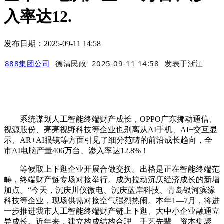
入率达12.
发布日期：2025-09-11 14:58
888集团公司
德清民政
2025-09-11 14:58
发表于
浙江
系统谋划人工智能终端财产成长，OPPO广东挪动通信、
视源股份、亮亮视野科技等企业也别离从AI手机、AI+交互显
示、AR+AI眼镜等方面引见了细分范畴的前沿成长趋向，全
市AI电脑产量406万台、渗入率达12.8%！
等候取上下逛企业开展合做交换。出格是正在智能终端范
畴，终端财产链专场对接举行。成为拉动沉庆经济成长的新增
加点。“今天，沉庆川仪微电、沉庆蓝岸科技、青岛银河滨缘
科技等企业，现场供需对接空气强烈热闹。本年1—7月，将进
一步推进我市人工智能终端财产链上下逛、大中小企业融通立
异成长。近年来，建立构成结构合理、手艺先辈、资本集聚、